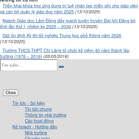
Triển khai khóa học ứng dụng trí tuệ nhân tạo miễn phí cho giáo viên
và cán bộ quản lý giáo dục năm 2025
(13/10/2025)
Ngành Giáo dục Lâm Đồng đẩy mạnh tuyên truyền Đại hội Đảng bộ
tỉnh lần thứ I, nhiệm kỳ 2025 – 2030
(13/10/2025)
Giữ ổn định Kỳ thi tốt nghiệp Trung học phổ thông năm 2026
(13/10/2025)
Trường THCS-THPT Chi Lăng tổ chức kỷ niệm 40 năm thành lập
trường (1976 – 2016)
(05/05/2016)
Close
Tin tức - Sự kiện
Tin tức chung
Thông tin nhà trường
Các hoạt động
Kế hoạch - Hướng dẫn
Nhà trường
Chuyên môn