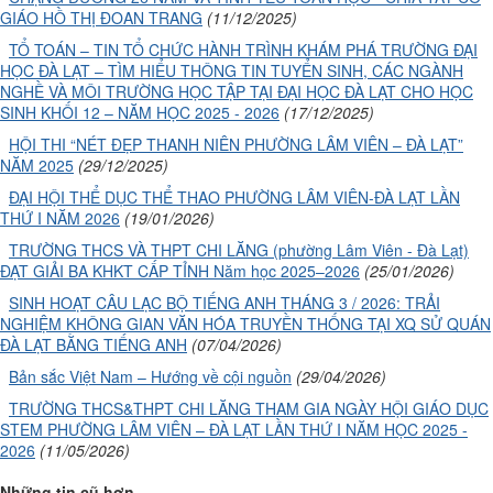
GIÁO HỒ THỊ ĐOAN TRANG
(11/12/2025)
TỔ TOÁN – TIN TỔ CHỨC HÀNH TRÌNH KHÁM PHÁ TRƯỜNG ĐẠI
HỌC ĐÀ LẠT – TÌM HIỂU THÔNG TIN TUYỂN SINH, CÁC NGÀNH
NGHỀ VÀ MÔI TRƯỜNG HỌC TẬP TẠI ĐẠI HỌC ĐÀ LẠT CHO HỌC
SINH KHỐI 12 – NĂM HỌC 2025 - 2026
(17/12/2025)
HỘI THI “NÉT ĐẸP THANH NIÊN PHƯỜNG LÂM VIÊN – ĐÀ LẠT”
NĂM 2025
(29/12/2025)
ĐẠI HỘI THỂ DỤC THỂ THAO PHƯỜNG LÂM VIÊN-ĐÀ LẠT LẦN
THỨ I NĂM 2026
(19/01/2026)
TRƯỜNG THCS VÀ THPT CHI LĂNG (phường Lâm Viên - Đà Lạt)
ĐẠT GIẢI BA KHKT CẤP TỈNH Năm học 2025–2026
(25/01/2026)
SINH HOẠT CÂU LẠC BỘ TIẾNG ANH THÁNG 3 / 2026: TRẢI
NGHIỆM KHÔNG GIAN VĂN HÓA TRUYỀN THỐNG TẠI XQ SỬ QUÁN
ĐÀ LẠT BẰNG TIẾNG ANH
(07/04/2026)
Bản sắc Việt Nam – Hướng về cội nguồn
(29/04/2026)
TRƯỜNG THCS&THPT CHI LĂNG THAM GIA NGÀY HỘI GIÁO DỤC
STEM PHƯỜNG LÂM VIÊN – ĐÀ LẠT LẦN THỨ I NĂM HỌC 2025 -
2026
(11/05/2026)
Những tin cũ hơn