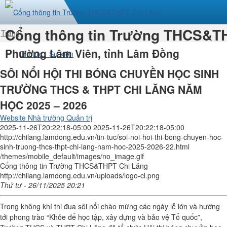
Cổng thông tin Trường THCS&T
Trang
nhất
Phường Lâm Viên, tỉnh Lâm Đồng
Tin tức - Sự kiện
SÔI NỔI HỘI THI BÓNG CHUYỀN HỌC SINH
TRƯỜNG THCS & THPT CHI LĂNG NĂM
HỌC 2025 – 2026
Website Nhà trường Quản trị
2025-11-26T20:22:18-05:00
2025-11-26T20:22:18-05:00
http://chilang.lamdong.edu.vn/tin-tuc/soi-noi-hoi-thi-bong-chuyen-hoc-
sinh-truong-thcs-thpt-chi-lang-nam-hoc-2025-2026-22.html
/themes/mobile_default/images/no_image.gif
Cổng thông tin Trường THCS&THPT Chi Lăng
http://chilang.lamdong.edu.vn/uploads/logo-cl.png
Thứ tư - 26/11/2025 20:21
Trong không khí thi đua sôi nổi chào mừng các ngày lễ lớn và hướng
tới phong trào “Khỏe để học tập, xây dựng và bảo vệ Tổ quốc”,