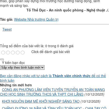
thao, góp phần xây dựng môi trường học đường năng động, lành
mạnh và sáng tạo.
Tổ Thể Dục - An ninh quốc phòng - Nghệ thuật ./.
Tác giả:
Website Nhà trường Quản trị
Tweet
Tổng số điểm của bài viết là: 0 trong 0 đánh giá
Click để đánh giá bài viết
Ý kiến bạn đọc
Bạn cần đăng nhập với tư cách là
Thành viên chính thức
để có thể
bình luận
Những tin mới hơn
CÔNG AN PHƯỜNG LÂM VIÊN TUYÊN TRUYỀN AN TOÀN MẠNG
CHO HỌC SINH TRƯỜNG THCS VÀ THPT CHI LĂNG
(10/12/2025)
KHƠI NGUỒN ĐAM MÊ KHỞI NGHIỆP SÁNG TẠO
(10/12/2025)
CHẶNG ĐƯỜNG 26 NĂM VÀ TÌNH YÊU TOÁN HỌC - CHIA TAY CÔ