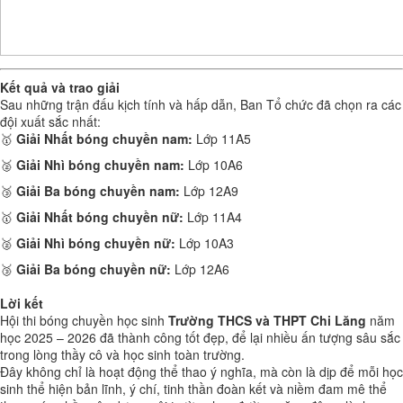
Kết quả và trao giải
Sau những trận đấu kịch tính và hấp dẫn, Ban Tổ chức đã chọn ra các
đội xuất sắc nhất:
🥇
Giải Nhất bóng chuyền nam:
Lớp 11A5
🥈
Giải Nhì bóng chuyền nam:
Lớp 10A6
🥉
Giải Ba bóng chuyền nam:
Lớp 12A9
🥇
Giải Nhất bóng chuyền nữ:
Lớp 11A4
🥈
Giải Nhì bóng chuyền nữ:
Lớp 10A3
🥉
Giải Ba bóng chuyền nữ:
Lớp 12A6
Lời kết
Hội thi bóng chuyền học sinh
Trường THCS và THPT Chi Lăng
năm
học 2025 – 2026 đã thành công tốt đẹp, để lại nhiều ấn tượng sâu sắc
trong lòng thầy cô và học sinh toàn trường.
Đây không chỉ là hoạt động thể thao ý nghĩa, mà còn là dịp để mỗi học
sinh thể hiện bản lĩnh, ý chí, tinh thần đoàn kết và niềm đam mê thể