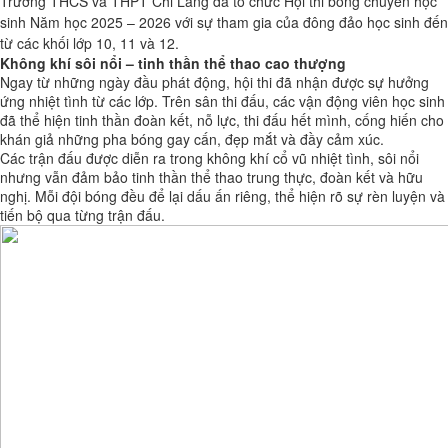
Trường THCS và THPT Chi Lăng đã tổ chức Hội thi bóng chuyền học
sinh Năm học 2025 – 2026 với sự tham gia của đông đảo học sinh đến
từ các khối lớp 10, 11 và 12.
Không khí sôi nổi – tinh thần thể thao cao thượng
Ngay từ những ngày đầu phát động, hội thi đã nhận được sự hưởng
ứng nhiệt tình từ các lớp. Trên sân thi đấu, các vận động viên học sinh
đã thể hiện tinh thần đoàn kết, nỗ lực, thi đấu hết mình, cống hiến cho
khán giả những pha bóng gay cấn, đẹp mắt và đầy cảm xúc.
Các trận đấu được diễn ra trong không khí cổ vũ nhiệt tình, sôi nổi
nhưng vẫn đảm bảo tinh thần thể thao trung thực, đoàn kết và hữu
nghị. Mỗi đội bóng đều để lại dấu ấn riêng, thể hiện rõ sự rèn luyện và
tiến bộ qua từng trận đấu.