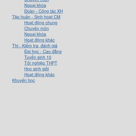
Ngoại khóa
Đoàn - Công tác XH
Tập huấn - Sinh hoạt CM
Hoạt động chung
Chuyên môn
Ngoại khóa
Hoạt động khác
Thi - Kiểm tra, đánh giá
Đại học - Cao đẳng
Tuyển sinh 10
Tốt nghiệp THPT
Học sinh giỏi
Hoạt động khác
Khuyến học