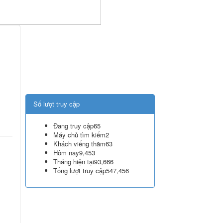
Số lượt truy cập
Đang truy cập
65
Máy chủ tìm kiếm
2
Khách viếng thăm
63
Hôm nay
9,453
Tháng hiện tại
93,666
Tổng lượt truy cập
547,456