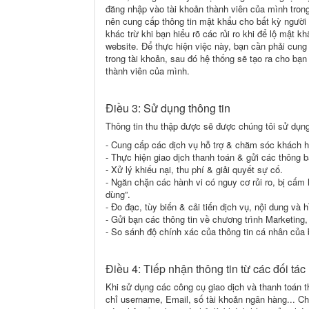
đăng nhập vào tài khoản thành viên của mình trong
nên cung cấp thông tin mật khẩu cho bất kỳ người 
khác trừ khi bạn hiểu rõ các rủi ro khi để lộ mật
website. Để thực hiện việc này, bạn cần phải cung
trong tài khoản, sau đó hệ thống sẽ tạo ra cho bạ
thành viên của mình.
Điều 3: Sử dụng thông tin
Thông tin thu thập được sẽ được chúng tôi sử dụng
- Cung cấp các dịch vụ hỗ trợ & chăm sóc khách 
- Thực hiện giao dịch thanh toán & gửi các thông bá
- Xử lý khiếu nại, thu phí & giải quyết sự cố.
- Ngăn chặn các hành vi có nguy cơ rủi ro, bị cấ
dùng”.
- Đo đạc, tùy biến & cải tiến dịch vụ, nội dung và 
- Gửi bạn các thông tin về chương trình Marketing
- So sánh độ chính xác của thông tin cá nhân của b
Điều 4: Tiếp nhận thông tin từ các đối tác
Khi sử dụng các công cụ giao dịch và thanh toán th
chỉ username, Email, số tài khoản ngân hàng... Ch