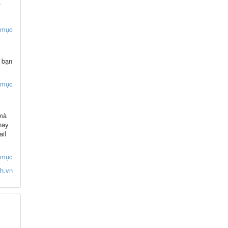
.
h mục
h bạn
h mục
 mà
hay
ail
h mục
h.vn