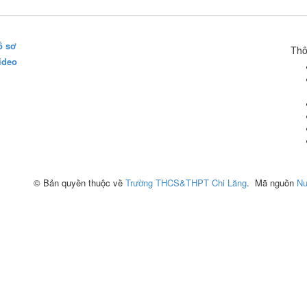
ồ sơ
Thô
ideo
© Bản quyền thuộc về
Trường THCS&THPT Chi Lăng
.
Mã nguồn
Nu