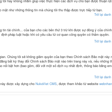
 tôi hay không nhằm giúp việc thực hiện các dịch vụ cho bạn được thuận lợi
o mật như những thông tin mà chúng tôi thu thập được trực tiếp từ bạn.
Trở lại dan
g tin tài chính... của bạn cho các bên thứ 3 trừ khi được sự đồng ý của chín
y định pháp luật hoặc khi có yêu cầu từ cơ quan công quyền có thẩm quyền.
Trở lại dan
i gian. Chúng tôi sẽ không giảm quyền của bạn theo Chính sách Bảo mật này
 đăng bất kỳ thay đổi Chính sách Bảo mật nào trên trang này và, nếu những t
o nổi bật hơn (bao gồm, đối với một số dịch vụ nhất định, thông báo bằng em
Trở lại dan
 này được xây dựng cho
NukeViet CMS
, được tham khảo từ website
webnhan