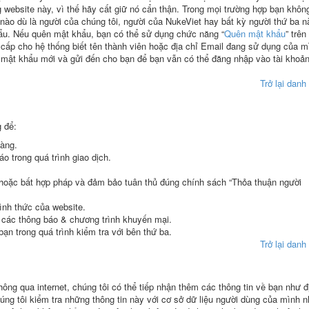
 website này, vì thế hãy cất giữ nó cẩn thận. Trong mọi trường hợp bạn khôn
nào dù là người của chúng tôi, người của NukeViet hay bất kỳ người thứ ba n
 khẩu. Nếu quên mật khẩu, bạn có thể sử dụng chức năng “
Quên mật khẩu
” trên
 cấp cho hệ thống biết tên thành viên hoặc địa chỉ Email đang sử dụng của m
n mật khẩu mới và gửi đến cho bạn để bạn vẫn có thể đăng nhập vào tài khoả
Trở lại dan
 để:
hàng.
o trong quá trình giao dịch.
m hoặc bất hợp pháp và đảm bảo tuân thủ đúng chính sách “Thỏa thuận người
hình thức của website.
, các thông báo & chương trình khuyến mại.
ạn trong quá trình kiểm tra với bên thứ ba.
Trở lại dan
ông qua internet, chúng tôi có thể tiếp nhận thêm các thông tin về bạn như đ
úng tôi kiểm tra những thông tin này với cơ sở dữ liệu người dùng của mình 