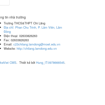
ng tin nhà trường
Trường THCS&THPT Chi Lăng
Địa chỉ:
Phan Chu Trinh, P. Lâm Viên, Lâm
Đồng
Điện thoại:
02633826263
Fax:
02633826263
Email:
c23chilang.lamdong@moet.edu.vn
Website:
http://chilang.lamdong.edu.vn
keViet CMS
.
Thiết kế bởi
Hung_IT:0978666545
.