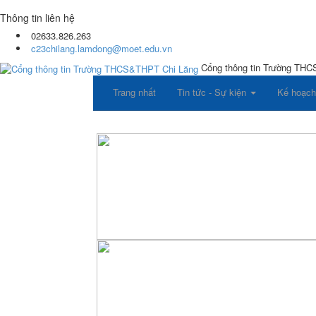
Thông tin liên hệ
02633.826.263
c23chilang.lamdong@moet.edu.vn
Cổng thông tin Trường TH
Trang nhất
Tin tức - Sự kiện
Kế hoạch