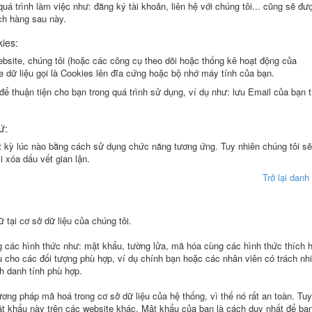
quá trình làm việc như: đăng ký tài khoản, liên hệ với chúng tôi... cũng sẽ đư
ch hàng sau này.
kies:
ebsite, chúng tôi (hoặc các công cụ theo dõi hoặc thống kê hoạt động của
e dữ liệu gọi là Cookies lên đĩa cứng hoặc bộ nhớ máy tính của bạn.
để thuận tiện cho bạn trong quá trình sử dụng, ví dụ như: lưu Email của bạn 
ứ:
ất kỳ lúc nào bằng cách sử dụng chức năng tương ứng. Tuy nhiên chúng tôi sẽ
i xóa dấu vết gian lận.
Trở lại dan
 tại cơ sở dữ liệu của chúng tôi.
g các hình thức như: mật khẩu, tường lửa, mã hóa cùng các hình thức thích 
ệu cho các đối tượng phù hợp, ví dụ chính bạn hoặc các nhân viên có trách n
h danh tính phù hợp.
ng pháp mã hoá trong cơ sở dữ liệu của hệ thống, vì thế nó rất an toàn. Tuy
ật khẩu này trên các website khác. Mật khẩu của bạn là cách duy nhất để bạ