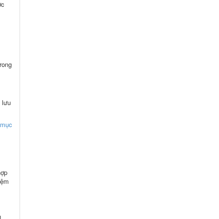
ợc
trong
 lưu
h mục
hợp
hiệm
n