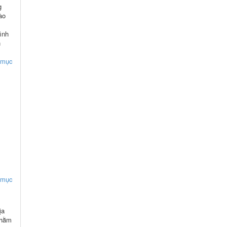
g
ào
ình
n
h mục
h mục
ịa
nhằm