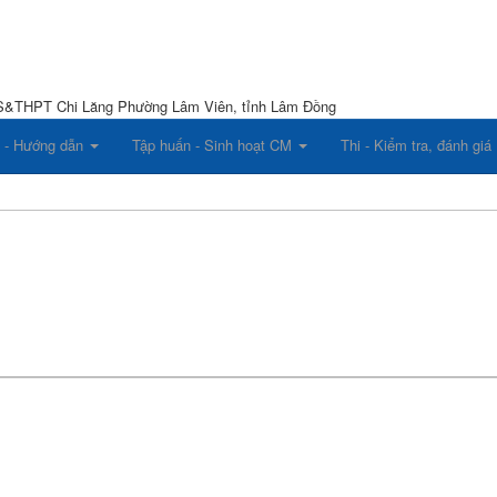
CS&THPT Chi Lăng
Phường Lâm Viên, tỉnh Lâm Đồng
 - Hướng dẫn
Tập huấn - Sinh hoạt CM
Thi - Kiểm tra, đánh giá