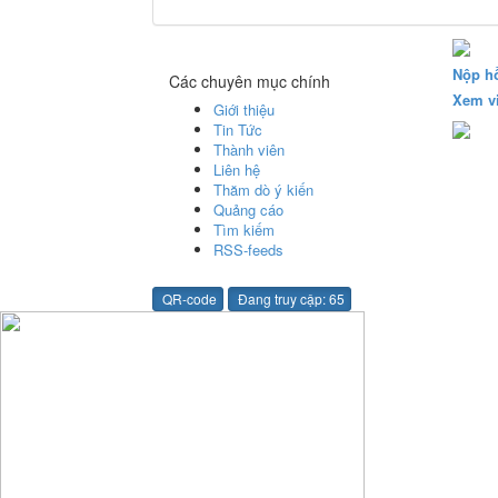
Nộp h
Các chuyên mục chính
Xem v
Giới thiệu
Tin Tức
Thành viên
Liên hệ
Thăm dò ý kiến
Quảng cáo
Tìm kiếm
RSS-feeds
QR-code
Đang truy cập: 65