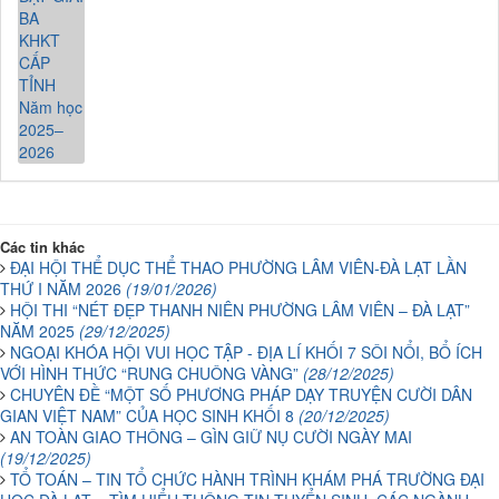
Các tin khác
ĐẠI HỘI THỂ DỤC THỂ THAO PHƯỜNG LÂM VIÊN-ĐÀ LẠT LẦN
THỨ I NĂM 2026
(19/01/2026)
HỘI THI “NÉT ĐẸP THANH NIÊN PHƯỜNG LÂM VIÊN – ĐÀ LẠT”
NĂM 2025
(29/12/2025)
NGOẠI KHÓA HỘI VUI HỌC TẬP - ĐỊA LÍ KHỐI 7 SÔI NỔI, BỔ ÍCH
VỚI HÌNH THỨC “RUNG CHUÔNG VÀNG”
(28/12/2025)
CHUYÊN ĐỀ “MỘT SỐ PHƯƠNG PHÁP DẠY TRUYỆN CƯỜI DÂN
GIAN VIỆT NAM” CỦA HỌC SINH KHỐI 8
(20/12/2025)
AN TOÀN GIAO THÔNG – GÌN GIỮ NỤ CƯỜI NGÀY MAI
(19/12/2025)
TỔ TOÁN – TIN TỔ CHỨC HÀNH TRÌNH KHÁM PHÁ TRƯỜNG ĐẠI