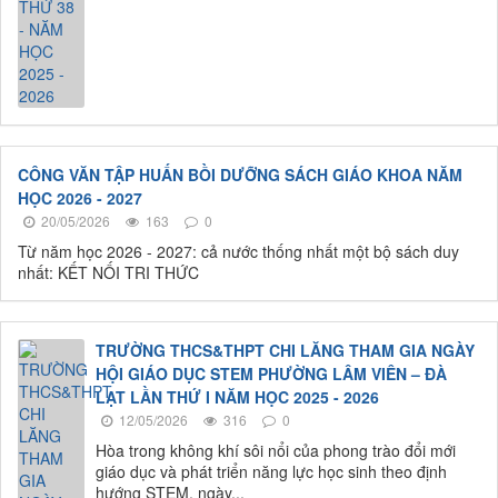
CÔNG VĂN TẬP HUẤN BỒI DƯỠNG SÁCH GIÁO KHOA NĂM
HỌC 2026 - 2027
20/05/2026
163
0
Từ năm học 2026 - 2027: cả nước thống nhất một bộ sách duy
nhất: KẾT NỐI TRI THỨC
TRƯỜNG THCS&THPT CHI LĂNG THAM GIA NGÀY
HỘI GIÁO DỤC STEM PHƯỜNG LÂM VIÊN – ĐÀ
LẠT LẦN THỨ I NĂM HỌC 2025 - 2026
12/05/2026
316
0
Hòa trong không khí sôi nổi của phong trào đổi mới
giáo dục và phát triển năng lực học sinh theo định
hướng STEM, ngày...